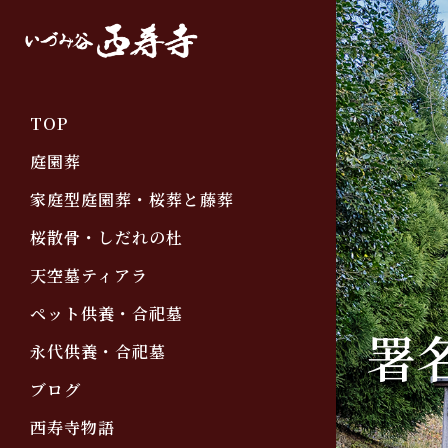
TOP
庭園葬
家庭型庭園葬・桜葬と藤葬
桜散骨・しだれの杜
天空墓ティアラ
ペット供養・合祀墓
署
永代供養・合祀墓
ブログ
西寿寺物語