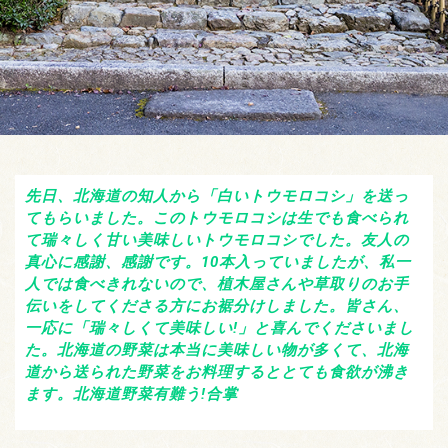
先日、北海道の知人から「白いトウモロコシ」を送っ
てもらいました。このトウモロコシは生でも食べられ
て瑞々しく甘い美味しいトウモロコシでした。友人の
真心に感謝、感謝です。10本入っていましたが、私一
人では食べきれないので、植木屋さんや草取りのお手
伝いをしてくださる方にお裾分けしました。皆さん、
一応に「瑞々しくて美味しい!」と喜んでくださいまし
た。北海道の野菜は本当に美味しい物が多くて、北海
道から送られた野菜をお料理するととても食欲が沸き
ます。北海道野菜有難う!合掌