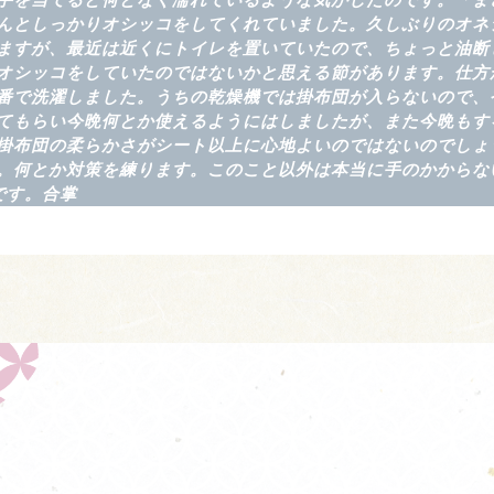
手を当てると何となく濡れているような気がしたのです。「ま
んとしっかりオシッコをしてくれていました。久しぶりのオネ
ますが、最近は近くにトイレを置いていたので、ちょっと油断
オシッコをしていたのではないかと思える節があります。仕方
番で洗濯しました。うちの乾燥機では掛布団が入らないので、
てもらい今晩何とか使えるようにはしましたが、また今晩もす
掛布団の柔らかさがシート以上に心地よいのではないのでしょ
。何とか対策を練ります。このこと以外は本当に手のかからな
いです。合掌