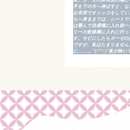
変。ガーゼの掛布団の端に
手を下の方へ伸ばすと、な
お布団でオシッコをしてい
ちへ来るまでは、シートで
は畳んで洗濯機に入れ朝一
リーの乾燥機に入れに行っ
す。サビにしたらガーゼの
ですが、私はたまりません
に………。”(-“”-)”夜が怖