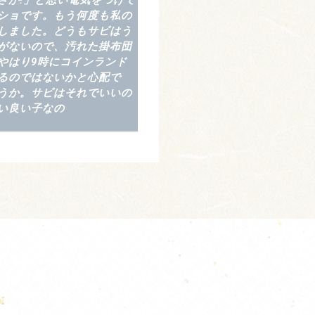
さか!」と思い電気をつけて
ショです。もう何度も私の
しました。どうもサビはう
がないので、汚れた掛布団
やはり9時にコインランド
るのではないかと心配で
うか。サビはそれでいいの
い良い子なの