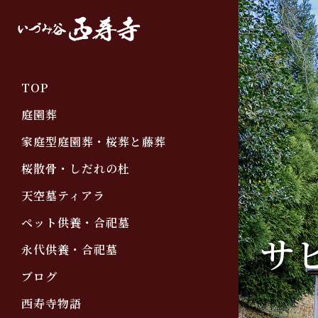
TOP
庭園葬
家庭型庭園葬・桜葬と藤葬
桜散骨・しだれの杜
天空墓ティアラ
ペット供養・合祀墓
サ
永代供養・合祀墓
ブログ
西寿寺物語