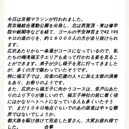
今日は京都マラソンが行われました。
西京極総合運動公園を出発し、北は西賀茂・東は修学
院や銀閣寺などを経て、ゴールの平安神宮まで42.195
キロの道のりを、約１６０００人の方が走り抜けられ
ます。
広沢あたりから一条通がコースになっているので、私
たちの鳴滝福王子エリアも走って行かれる姿を見るこ
とができます。弟子が少し様子を見に行ってきました
が、多くの方で賑わっていたそうです。
特に福王子では、沿道の応援の人々に加え太鼓の演奏
もあり、お祭りのようです。
また、広沢から福王子に向かうコースは、音戸山あた
りの上り下りが激しいので、福王子神社の前に着く頃
にはかなりヘトヘトになっている人も多くいたそう
で、まだ１０キロ地点ぐらいでのあの坂道は中々な難
所ではないでしょうか。
都大路を駆け抜けて完走した皆さん、大変お疲れ様で
した。 合掌