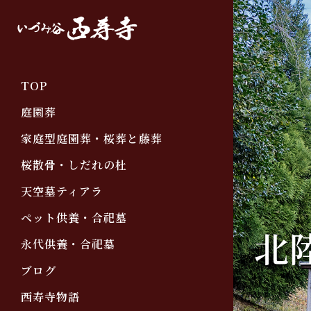
TOP
庭園葬
家庭型庭園葬・桜葬と藤葬
桜散骨・しだれの杜
天空墓ティアラ
ペット供養・合祀墓
北
永代供養・合祀墓
ブログ
西寿寺物語