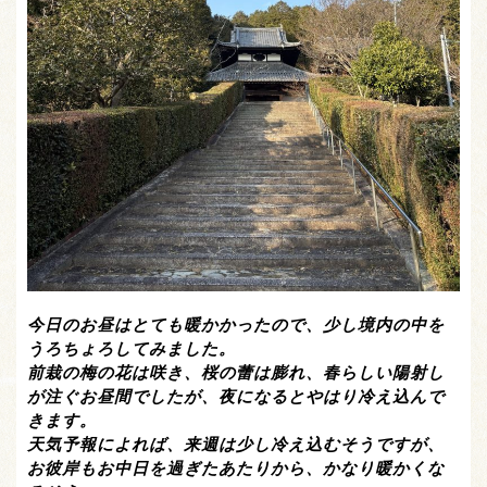
今日のお昼はとても暖かかったので、少し境内の中を
うろちょろしてみました。
前栽の梅の花は咲き、桜の蕾は膨れ、春らしい陽射し
が注ぐお昼間でしたが、夜になるとやはり冷え込んで
きます。
天気予報によれば、来週は少し冷え込むそうですが、
お彼岸もお中日を過ぎたあたりから、かなり暖かくな