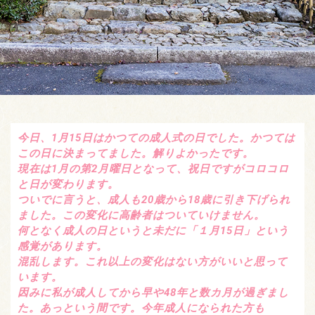
今日、1月15日はかつての成人式の日でした。かつては
この日に決まってました。解りよかったです。
現在は1月の第2月曜日となって、祝日ですがコロコロ
と日が変わります。
ついでに言うと、成人も20歳から18歳に引き下げられ
ました。この変化に高齢者はついていけません。
何となく成人の日というと未だに「１月15日」という
感覚があります。
混乱します。これ以上の変化はない方がいいと思って
います。
因みに私が成人してから早や48年と数カ月が過ぎまし
た。あっという間です。今年成人になられた方も