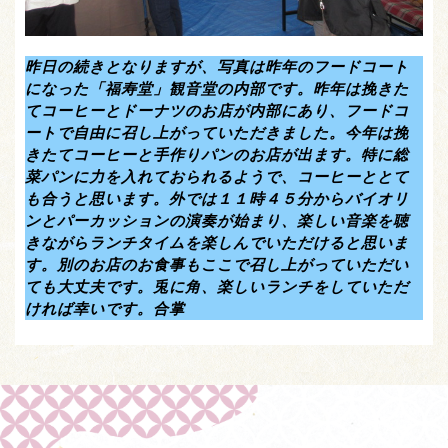
昨日の続きとなりますが、写真は昨年のフードコート
になった「福寿堂」観音堂の内部です。昨年は挽きた
てコーヒーとドーナツのお店が内部にあり、フードコ
ートで自由に召し上がっていただきました。今年は挽
きたてコーヒーと手作りパンのお店が出ます。特に総
菜パンに力を入れておられるようで、コーヒーととて
も合うと思います。外では１１時４５分からバイオリ
ンとパーカッションの演奏が始まり、楽しい音楽を聴
きながらランチタイムを楽しんでいただけると思いま
す。別のお店のお食事もここで召し上がっていただい
ても大丈夫です。兎に角、楽しいランチをしていただ
ければ幸いです。合掌