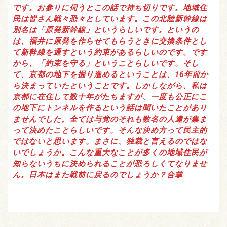
です。お参りに伺うとこの話で持ち切りです。地域住
民は皆さん戦々恐々としています。この北陸新幹線は
別名は「原発新幹線」というらしいです。というの
は、福井に原発を作らせてもらうときに交換条件とし
て新幹線を通すという約束があるらしいのです。です
から、「約束を守る」ということらしいです。そし
て、京都の地下を掘り進めるということは、16年前か
ら決まっていたということです。しかしながら、私は
京都に在住して数十年がたちますが、一度も公正にこ
の地下にトンネルを作るという話は聞いたことがあり
ませんでした。全ては与党のそれも数名の人達が集ま
って決めたことらしいです。そんな決め方って民主的
ではないと思います。まさに、独裁と言えるのではな
いでしょうか。こんな重大なことが多くの地域住民が
知らないうちに決められることが恐ろしくてなりませ
ん。日本はまた戦前に戻るのでしょうか？合掌