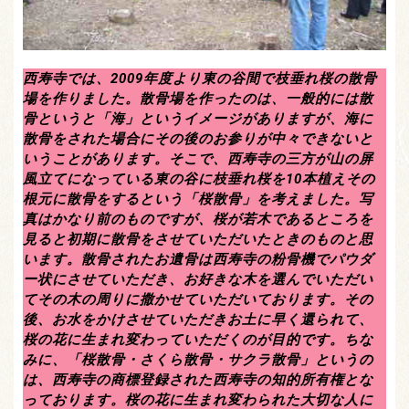
西寿寺では、2009年度より東の谷間で枝垂れ桜の散骨
場を作りました。散骨場を作ったのは、一般的には散
骨というと「海」というイメージがありますが、海に
散骨をされた場合にその後のお参りが中々できないと
いうことがあります。そこで、西寿寺の三方が山の屏
風立てになっている東の谷に枝垂れ桜を10本植えその
根元に散骨をするという「桜散骨」を考えました。写
真はかなり前のものですが、桜が若木であるところを
見ると初期に散骨をさせていただいたときのものと思
います。散骨されたお遺骨は西寿寺の粉骨機でパウダ
ー状にさせていただき、お好きな木を選んでいただい
てその木の周りに撒かせていただいております。その
後、お水をかけさせていただきお土に早く還られて、
桜の花に生まれ変わっていただくのが目的です。ちな
みに、「桜散骨・さくら散骨・サクラ散骨」というの
は、西寿寺の商標登録された西寿寺の知的所有権とな
っております。桜の花に生まれ変わられた大切な人に