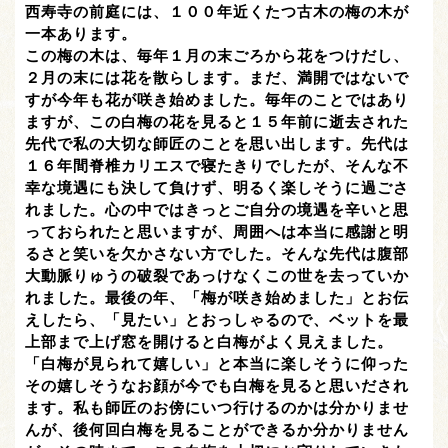
西寿寺の前庭には、１００年近くたつ古木の梅の木が
一本あります。
この梅の木は、毎年１月の末ごろから花をつけだし、
２月の末には花を散らします。まだ、満開ではないで
すが今年も花が咲き始めました。毎年のことではあり
ますが、この白梅の花を見ると１５年前に逝去された
先代で私の大切な師匠のことを思い出します。先代は
１６年間脊椎カリエスで寝たきりでしたが、そんな不
幸な境遇にも決して負けず、明るく楽しそうに過ごさ
れました。心の中ではきっとご自分の境遇を辛いと思
っておられたと思いますが、周囲へは本当に感謝と明
るさと笑いを欠かさない方でした。そんな先代は腹部
大動脈りゅうの破裂であっけなくこの世を去っていか
れました。最後の年、「梅が咲き始めました」とお伝
えしたら、「見たい」とおっしゃるので、ベットを最
上部まで上げ窓を開けると白梅がよく見えました。
「白梅が見られて嬉しい」と本当に楽しそうに仰った
その嬉しそうなお顔が今でも白梅を見ると思いだされ
ます。私も師匠のお傍にいつ行けるのかは分かりませ
んが、後何回白梅を見ることができるか分かりません