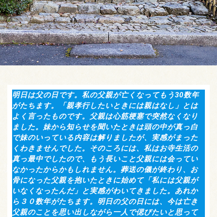
明日は父の日です。私の父親が亡くなってもう30数年
がたちます。「親孝行したいときには親はなし」とは
よく言ったものです。父親は心筋梗塞で突然なくなり
ました。妹から知らせを聞いたときは頭の中が真っ白
で妹のいっている内容は解りましたが、実感がまった
くわきませんでした。そのころには、私はお寺生活の
真っ最中でしたので、もう長いこと父親には会ってい
なかったからかもしれません。葬送の儀が終わり、お
骨になった父親を抱いたときに始めて「私には父親が
いなくなったんだ」と実感がわいてきました。あれか
ら３０数年がたちます。明日の父の日には、今は亡き
父親のことを思い出しながら一人で偲びたいと思って