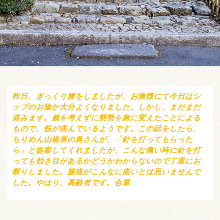
昨日、ぎっくり腰をしましたが、お陰様にて今日はシ
ップのお陰か大分よくなりました。しかし、まだまだ
痛みます。歳を考えずに態勢を急に変えたことによる
もので、筋が痛んでいるようです。この話をしたら、
ちりめん山椒屋の奥さんが、「針を打ってもらった
ら」と提案してくれましたが、こんな痛い時に針を打
っても効き目があるかどうかわからないので丁重にお
断りしました。腰痛がこんなに痛いとは思いませんで
した。やはり、高齢者です。合掌