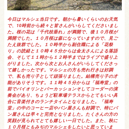
今日はマルシェ当日です。朝から暑いくらいのお天気
で、10時前から続々と皆さんがいらしてくださいまし
た。桜の花は「千代枝垂れ」が満開で、後１０月桜が
満開でした。１０月桜は森になっていますので、見ご
たえ抜群でした。１０時半から副住職による「花祭
り」の読経と１０時４５分からは金太さんによる落語
会、そして１１時から１２時半まではライブで盛り上
がりました。次から次とお人さんがいらしてくださっ
て嬉しかったです。マルシェの方も売れ行きは好調
で、私も売り子として頑張りました。結構売り子の才
能がありそうです。１１時４５分からは「福寿堂」の
前でバイオリンとパーカッションそしてコーダーの演
奏会があり、ちょうど駐車場テラスからとてもいい具
合に音楽付きのランチタイムとなりました。「福寿
堂」の中のコーヒー店やパン屋さんも好調で、特にパ
ン屋さんは早々と完売となりました。たくさんの方の
笑顔が見られてとても嬉しい一日でした。また、秋に
１０月桜ともみぢのマルシェをしたいと思っていま