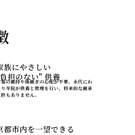
徴
家族にやさしい
"負担のない" 供養
お墓の維持や後継ぎの心配が不要。永代にわ
たり寺院が供養と管理を行い、将来的な継承
負担もありません。
京都市内を一望できる