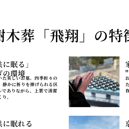
樹木葬「飛翔」の特
共に眠る」
の環境
いた美しいお墓。四季折々の
、静かに祈りを捧げられる区
ルでありながら、上質で清潔
くり。
共に眠れる