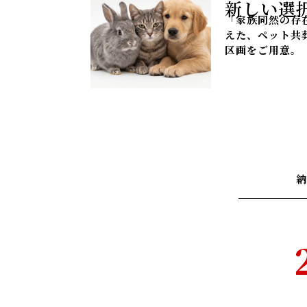
新しい選
「家族同然の存
えた、ペット共
区画をご用意。
納