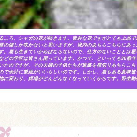
るころ、シャガの花が咲きます。素朴な花ですがとても上品で
堂の側しか咲かないと思いますが、境内のあちらこちらにあっ
す。鹿も生きていかねばならないので、仕方のないこととは思
などの学区は皆さん困っています。かつて、といっても30数
いたのですが、その夫婦の子供たちが道路を横切りあちらこち
ので余計に繁殖がいいらしいのです。しかし、鹿もある意味被
地に変わり、餌場がどんどんなくなっていくからです。野生動