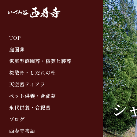
TOP
庭園葬
家庭型庭園葬・桜葬と藤葬
桜散骨・しだれの杜
天空墓ティアラ
ペット供養・合祀墓
シ
永代供養・合祀墓
ブログ
西寿寺物語