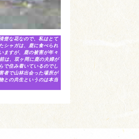
清楚な花なので、私はとて
たシャガは、鹿に食べられ
いますが、鹿の被害が年々
年前は、双ヶ岡に鹿の夫婦が
らで住み着いているのでし
害者で山林出会った場所が
物との共生というのは本当