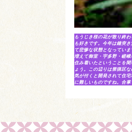
もうじき桜の花が散り終わ
も好きです。今年は鐘突き
て悲惨な状態となっていま
増えて御室・宇多野・嵯峨
住み着いたということを聞
ょう。この辺りは禁猟区な
気が付くと開発されて住宅
に難しいものですね。合掌