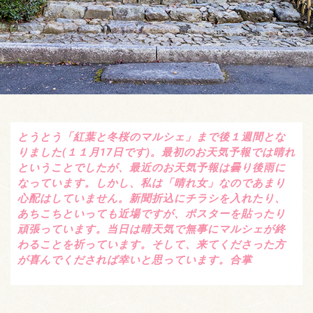
とうとう「紅葉と冬桜のマルシェ」まで後１週間とな
りました(１１月17日です)。最初のお天気予報では晴れ
ということでしたが、最近のお天気予報は曇り後雨に
なっています。しかし、私は「晴れ女」なのであまり
心配はしていません。新聞折込にチラシを入れたり、
あちこちといっても近場ですが、ポスターを貼ったり
頑張っています。当日は晴天気で無事にマルシェが終
わることを祈っています。そして、来てくださった方
が喜んでくだされば幸いと思っています。合掌