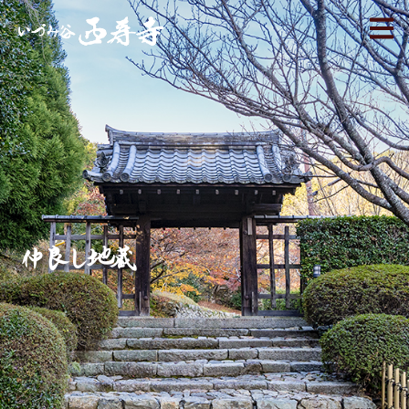
仲良し地蔵