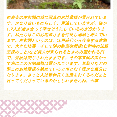
西寿寺の本玄関の前に写真のお地蔵様が置かれていま
す。かなり古いものらしく、摩滅していますが、確か
に2人が抱き合って幸せそうにしているのが分かりま
す。私たちはこのお地蔵さまを仲良し地蔵と呼んでい
ます。本玄関というのは、江戸時代から存在する建物
で、大きな法要・そして隣の御室御所様(仁和寺の法親
王様のこと)など貴人が来られるときのみ開かれる門
で、普段は閉じられたままです。その本玄関の向かっ
て左にこのお地蔵様は置かれています。草取りなどの
際このお地蔵様を眺めていると何となく暖かな気分に
なります。きっと人は皆仲良く生涯をおくるのだよと
言ってくださっているのかもしれませんね。合掌