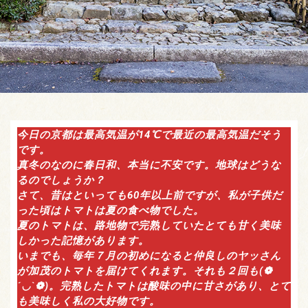
今日の京都は最高気温が14℃で最近の最高気温だそう
です。
真冬のなのに春日和、本当に不安です。地球はどうな
るのでしょうか？
さて、昔はといっても60年以上前ですが、私が子供だ
った頃はトマトは夏の食べ物でした。
夏のトマトは、路地物で完熟していたとても甘く美味
しかった記憶があります。
いまでも、毎年７月の初めになると仲良しのヤッさん
が加茂のトマトを届けてくれます。それも２回も(❁
´◡`❁)。完熟したトマトは酸味の中に甘さがあり、とて
も美味しく私の大好物です。