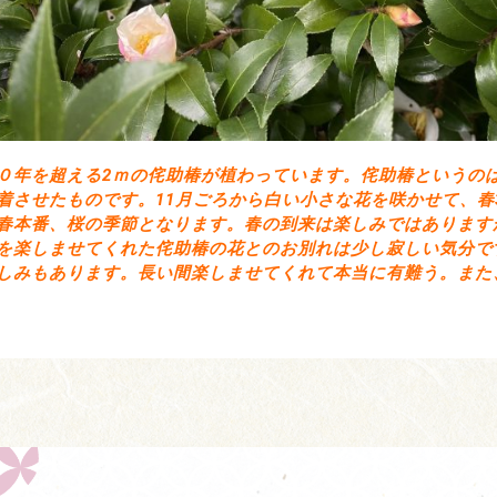
０年を超える2ｍの侘助椿が植わっています。侘助椿というの
着させたものです。11月ごろから白い小さな花を咲かせて、春
春本番、桜の季節となります。春の到来は楽しみではあります
を楽しませてくれた侘助椿の花とのお別れは少し寂しい気分で
しみもあります。長い間楽しませてくれて本当に有難う。また