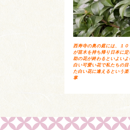
西寿寺の奥の庭には、１０
が苗木を持ち帰り日本に定
助の花が終わるといよいよ
白い可愛い花で私たちの目
た白い花に逢えるという楽
掌