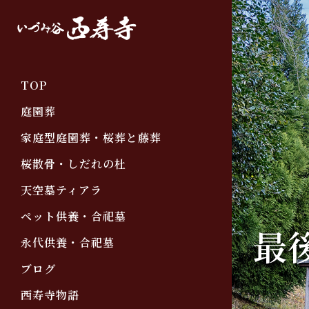
TOP
庭園葬
家庭型庭園葬・桜葬と藤葬
桜散骨・しだれの杜
天空墓ティアラ
ペット供養・合祀墓
最
永代供養・合祀墓
ブログ
西寿寺物語