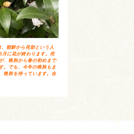
は、朝鮮から侘助という人
3月に花が終わります。侘
が、晩秋から春の初めまで
す。でも、今年の晩秋もま
、晩秋を待っています。合