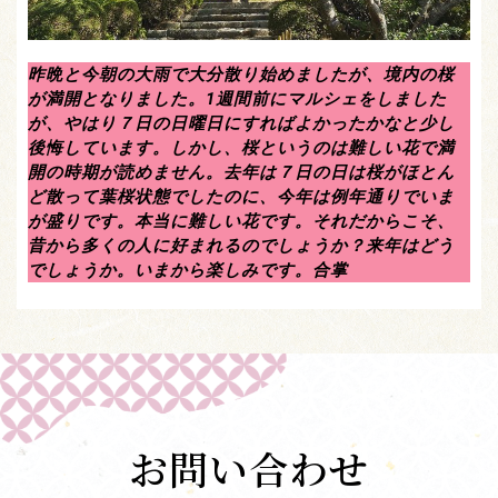
昨晩と今朝の大雨で大分散り始めましたが、境内の桜
が満開となりました。1週間前にマルシェをしました
が、やはり７日の日曜日にすればよかったかなと少し
後悔しています。しかし、桜というのは難しい花で満
開の時期が読めません。去年は７日の日は桜がほとん
ど散って葉桜状態でしたのに、今年は例年通りでいま
が盛りです。本当に難しい花です。それだからこそ、
昔から多くの人に好まれるのでしょうか？来年はどう
でしょうか。いまから楽しみです。合掌
お問い合わせ