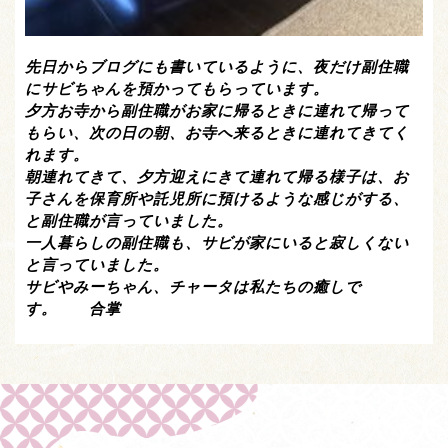
先日からブログにも書いているように、夜だけ副住職
にサビちゃんを預かってもらっています。
夕方お寺から副住職がお家に帰るときに連れて帰って
もらい、次の日の朝、お寺へ来るときに連れてきてく
れます。
朝連れてきて、夕方迎えにきて連れて帰る様子は、お
子さんを保育所や託児所に預けるような感じがする、
と副住職が言っていました。
一人暮らしの副住職も、サビが家にいると寂しくない
と言っていました。
サビやみーちゃん、チャータは私たちの癒しで
す。 合掌