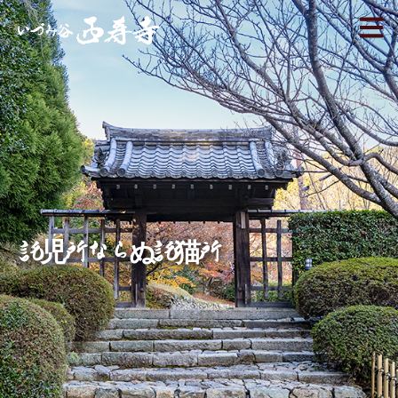
託児所ならぬ託猫所