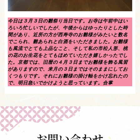
今日は３月３日の雛祭り当日です。お寺は午前中はい
ろいろ忙しいでしたが、午後からはゆったりとした時
間があり、近所の方が西寿寺のお雛様がみたいと数名
でこられ、雛あられと白酒をいただきました。お雛様
も風流でとても上品なこと、そして私の市松人形、桃
の花のお生花をとてもほめていただき嬉しかったでし
た。京都では、旧暦の４月３日までお雛様を飾る風習
がありますので、来月の３日まではそのままにしてお
くつもりです。それにお雛様の掛け軸をかけ忘れたの
で、明日急いでかけようと思っています。合掌
お問い合わせ