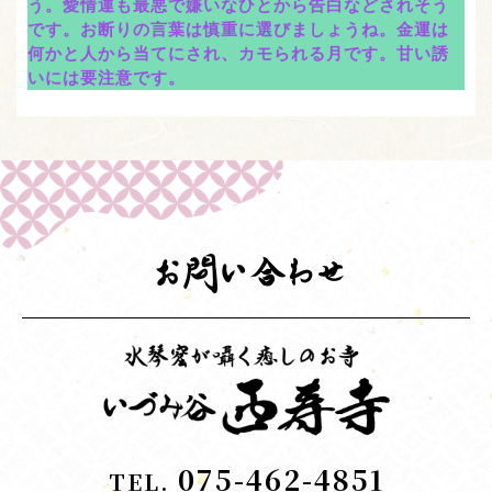
う。愛情運も最悪で嫌いなひとから告白などされそう
です。お断りの言葉は慎重に選びましょうね。金運は
何かと人から当てにされ、カモられる月です。甘い誘
いには要注意です。
お問い合わせ
075-462-4851
TEL.